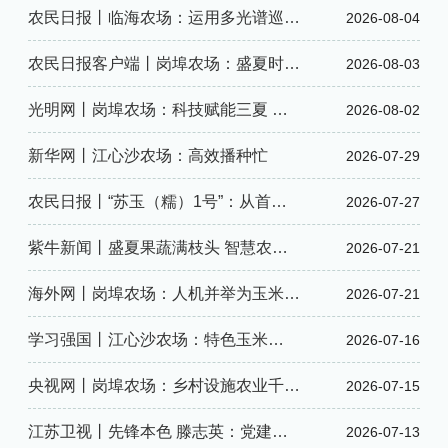
抓盛夏农时
农民日报丨临海农场：运用多光谱巡田
2026-08-04
无人机开展田间巡查
农民日报客户端丨岗埠农场：盛夏时节
2026-08-03
鱼跃人欢
光明网丨岗埠农场：科技赋能三夏 田
2026-08-02
间奏响丰收序曲
新华网丨江心沙农场：高效播种忙
2026-07-29
农民日报丨“苏玉（糯）1号”：从首个
2026-07-27
国审糯玉米品种到富民产业
紫牛新闻丨盛夏果蔬满枝头 智慧农业
2026-07-21
筑牢港城菜果供给线
海外网丨岗埠农场：人机并举为玉米施
2026-07-21
肥
学习强国丨江心沙农场：特色玉米
2026-07-16
抢“鲜”上市，88个新品种同台“打擂”
央视网丨岗埠农场：乡村设施农业千余
2026-07-15
座温室大棚整齐有序
江苏卫视丨先锋本色 滕志英：党建铸
2026-07-13