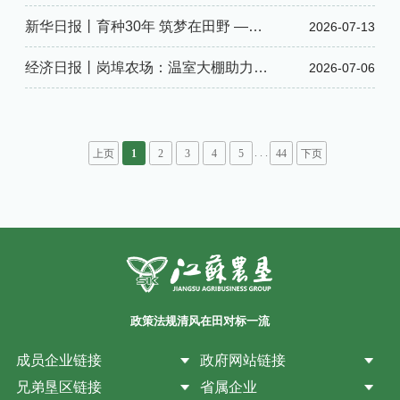
魂 育种强“芯”保粮安
新华日报丨育种30年 筑梦在田野 ——
2026-07-13
记全国优秀党务工作者滕志英
经济日报丨岗埠农场：温室大棚助力居
2026-07-06
民就业增收
. . .
上页
1
2
3
4
5
44
下页
政策法规
清风在田
对标一流
成员企业链接
政府网站链接
兄弟垦区链接
省属企业