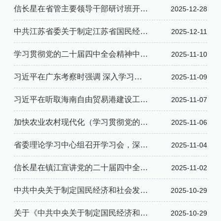
全会精神
信长星在省管主要领导干部研讨班开班
2025-12-28
式上强调 进一步学深悟透党的二十届
中共江苏省委关于制定江苏省国民经济
2025-12-11
四中全会精神 奋力开创“十五五”...
和社会发展第十五个五年规划的建议
学习贯彻党的二十届四中全会精神中央
2025-11-10
宣讲团报告会在宁举行
习近平在广东考察时强调 深入学习宣
2025-11-09
传贯彻党的二十届四中全会精神 以全
习近平在听取海南自由贸易港建设工作
2025-11-07
面深化改革开放推动高质量发展
汇报时强调 认真学习贯彻党的二十届
加快农业农村现代化（学习贯彻党的二
2025-11-06
四中全会精神 高标准建设海南自由...
十届四中全会精神）
省委理论学习中心组召开学习会，深入
2025-11-04
学习贯彻党的二十届四中全会精神，交
信长星在镇江宣讲党的二十届四中全会
2025-11-02
流我省“十五五”发展专题调研成果
精神并调研时强调 切实把思想和行动
中共中央关于制定国民经济和社会发展
2025-10-29
统一到全会精神上来 凝心聚力推进中...
第十五个五年规划的建议
关于《中共中央关于制定国民经济和社
2025-10-29