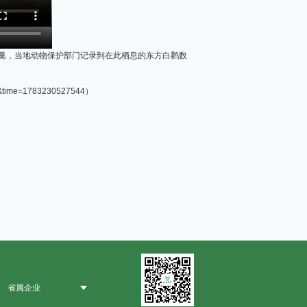
窝巢，当地动物保护部门记录到在此栖息的东方白鹳数
n&time=1783230527544）
省属企业