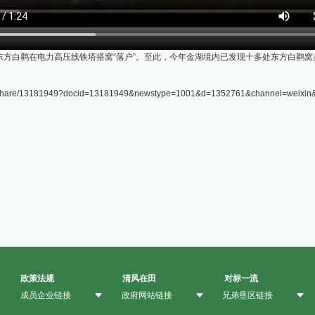
东方白鹳在电力高压线铁塔搭窝“落户”。至此，今年金湖境内已发现十多处东方白鹳
hare/13181949?docid=13181949&newstype=1001&d=1352761&channel=weixi
政策法规
清风在田
对标一流
成员企业链接
政府网站链接
兄弟垦区链接