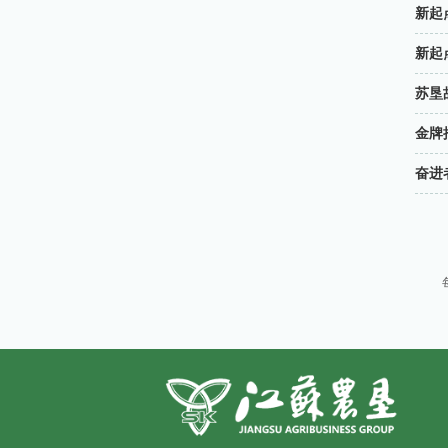
新起
新起
苏垦
金牌
奋进