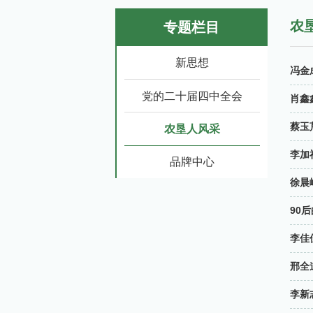
农
专题栏目
新思想
​冯
党的二十届四中全会
肖鑫
蔡玉
农垦人风采
李加
品牌中心
徐晨
90
李佳
邢全
李新