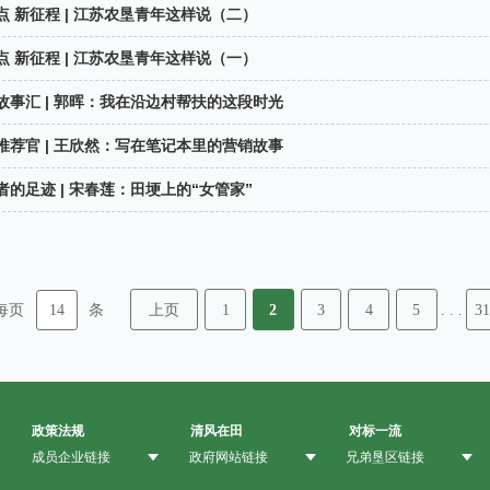
点 新征程 | 江苏农垦青年这样说（二）
点 新征程 | 江苏农垦青年这样说（一）
故事汇 | 郭晖：我在沿边村帮扶的这段时光
推荐官 | 王欣然：写在笔记本里的营销故事
者的足迹 | 宋春莲：田埂上的“女管家”
14
上页
1
2
3
4
5
31
每页
条
. . .
政策法规
清风在田
对标一流
成员企业链接
政府网站链接
兄弟垦区链接