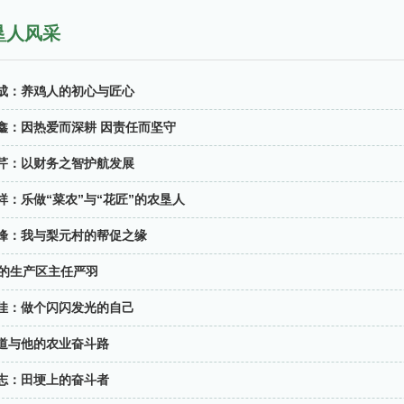
垦人风采
金成：养鸡人的初心与匠心
鑫：因热爱而深耕 因责任而坚守
芹：以财务之智护航发展
祥：乐做“菜农”与“花匠”的农垦人
峰：我与梨元村的帮促之缘
后的生产区主任严羽
佳：做个闪闪发光的自己
道与他的农业奋斗路
志：田埂上的奋斗者