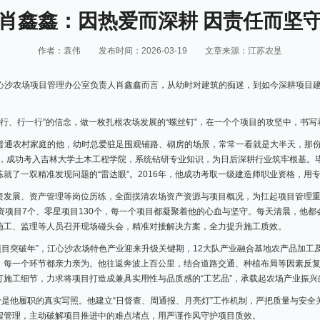
肖鑫鑫：因热爱而深耕 因责任而坚
作者：袁伟
发布时间：2026-03-19
文章来源：江苏农垦
心沙农场项目管理办公室负责人肖鑫鑫而言，从幼时对建筑的痴迷，到如今深耕项目
一行、行一行”的信念，做一枚扎根农场发展的“螺丝钉”，在一个个项目的攻坚中，书
普通农村家庭的他，幼时总爱驻足围观铺路、砌房的场景，常常一看就是大半天，那份
窗，成功考入吉林大学土木工程学院，系统钻研专业知识，为日后深耕行业筑牢根基。
就了一双精准发现问题的“雷达眼”。2016年，他成功考取一级建造师职业资格，用
投资发展、资产管理等岗位历练，全面摸清农场资产资源与项目概况，为扛起项目管理重
资项目7个、零星项目130个，每一个项目都凝聚着他的心血与坚守。每天清晨，他
施工、监理等人员召开现场碰头会，精准对接解决方案，全力提升施工质效。
业项目突破年”，江心沙农场特色产业迎来升级关键期，12大队产业融合基地农产品加
，每一个环节都亲力亲为。他往返奔波上百公里，结合道路交通、种植布局等因素反
施工细节，力求将项目打造成兼具实用性与品质感的“工艺品”，承载起农场产业振兴
价是他履职的真实写照。他建立“日督查、周通报、月亮灯”工作机制，严把质量与安
程管理，主动破解项目推进中的难点堵点，用严谨作风守护项目质效。