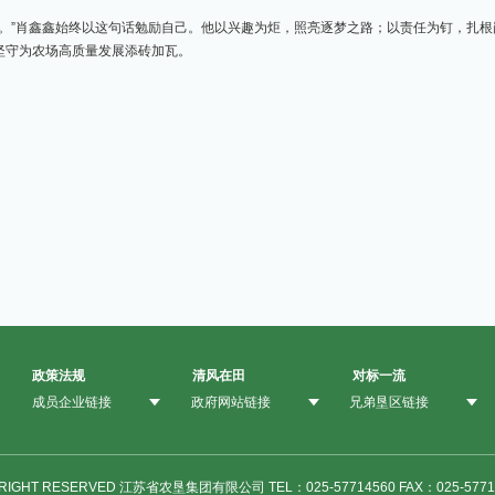
福。”肖鑫鑫始终以这句话勉励自己。他以兴趣为炬，照亮逐梦之路；以责任为钉，扎
坚守为农场高质量发展添砖加瓦。
政策法规
清风在田
对标一流
成员企业链接
政府网站链接
兄弟垦区链接
 RIGHT RESERVED 江苏省农垦集团有限公司 TEL：025-57714560 FAX：025-5771