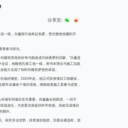
守
分享至:
建设一线，兴趣指引他奔赴热爱，责任驱使他履职尽
写着青春与担当。
对建筑营造的好奇与痴迷成为他逐梦的启蒙。“兴趣是
毕业后，他毅然扎根工地一线，将书本理论与施工实践
专业能力兑现了幼时对建筑梦想的承诺。
任做好铺垫。2024年起，他正式投身项目工程建设，
都会驱车走遍各个项目现场，细致核查施工质量与进度，
工及存储车间项目至关重要。肖鑫鑫全程跟进、一丝不
复筛选选址，为党委决策提供科学依据。高效完成项目
的期许。
全关。依托专业优势，排查项目隐患，完善合规流程，形