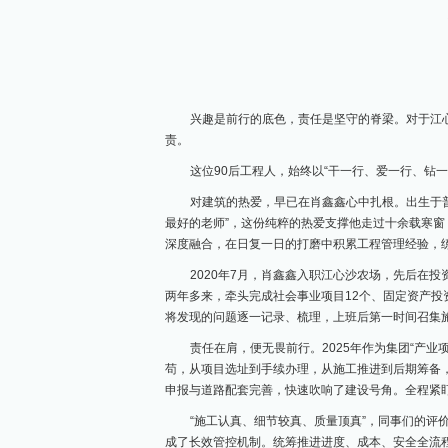
兴趣是前行的底色，责任是坚守的脊梁。对于江
责。
这位90后工程人，始终以“干一行、爱一行、钻
对建筑的热爱，早已在肖鑫鑫心中扎根。出生于
最好的老师”，这份纯粹的热爱支撑他走过十余载寒
深度融合，在日复一日的打磨中积累工程管理经验，练
2020年7月，肖鑫鑫入职江心沙农场，先后在
两年多来，牵头完成社会事业项目12个、固定资产投
将发现的问题逐一记录、梳理，上班后第一时间召集
责任在肩，便无畏前行。2025年作为集团“产
苟，从项目选址到手续办理，从施工推进到后期筹备
申报与道路配套完善，快速吹响了建设号角。全程紧盯
“施工认真、细节较真、质量顶真”，同事们的评
成了长效管控机制。统筹推进进度、成本、安全全流