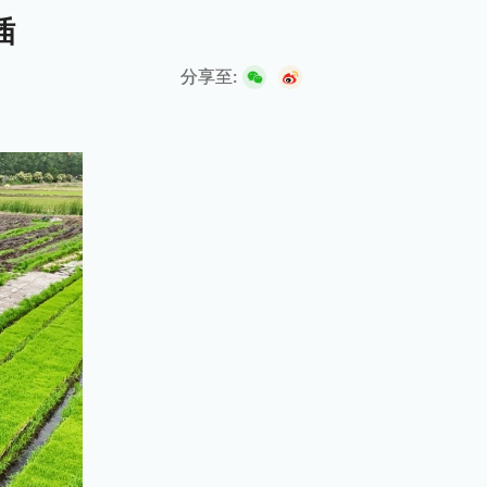
插
分享至: