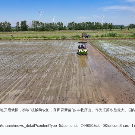
稻基地开启栽插，奏响“机械助农忙，良田育新苗”的丰收序曲。作为江苏农垦最大、国内
hare/#/news_detail?contentType=5&contentId=244650&cId=0&tencentShare=