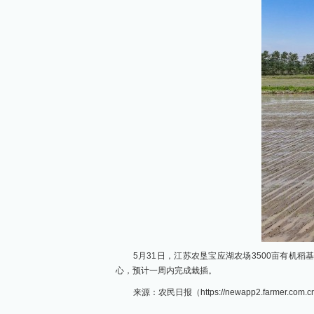
5月31日，江苏农垦宝应湖农场3500亩有机
心，预计一周内完成栽插。
来源：农民日报（https://newapp2.farmer.com.cn/s