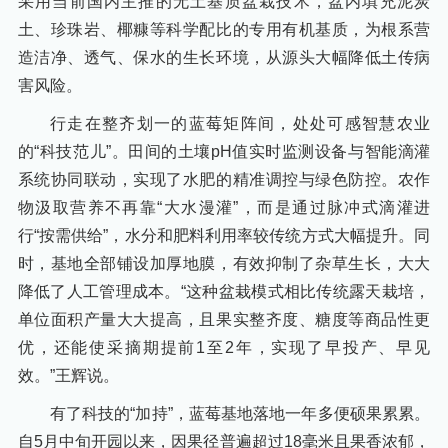
采用当前国内主推的无土基质盆栽技术，盆内填充泥炭
土、珍珠岩、椰糠等科学配比的专用有机基质，为根系营
造洁净、透气、保水的生长环境，从源头大幅降低土传病
害风险。
行走在整齐划一的蓝莓矩阵间，处处可感智慧农业
的“科技范儿”。田间的土壤pH值实时监测设备与智能滴灌
系统协同联动，实现了水肥的精准调控与绿色防控。农作
物汲取营养不再靠“大水漫灌”，而是通过脉冲式滴灌进
行“按需供给”，水分和肥料利用率较传统方式大幅提升。同
时，基地全部铺设加厚地膜，有效抑制了杂草生长，大大
降低了人工管理成本。“这种盆栽模式相比传统露天栽培，
单位面积产量大大提高，且果实整齐度、糖度等商品性更
优，还能使采摘期提前1至2年，实现了早投产、早见
效。”王辉说。
有了科技的“加持”，蓝莓基地落地一年多便硕果累累。
自5月中旬开园以来，因果径普遍超过18毫米且果香浓郁，