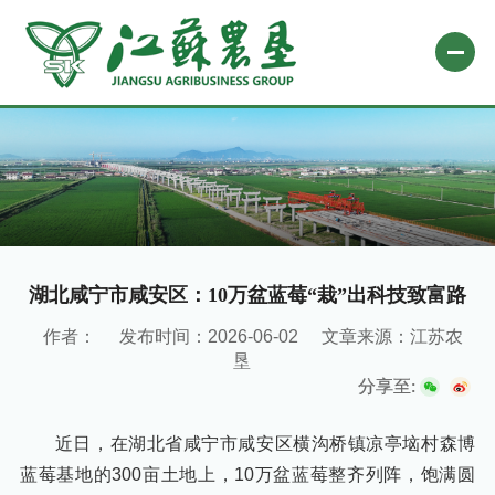
网站首页
关于农垦
新闻中心
专题栏目
湖北咸宁市咸安区：10万盆蓝莓“栽”出科技致富路
自办媒体
作者：
发布时间：2026-06-02
文章来源：江苏农
垦
业务平台
分享至:
社会责任
近日，在湖北省咸宁市咸安区横沟桥镇凉亭垴村森博
微信公众号
蓝莓基地的300亩土地上，10万盆蓝莓整齐列阵，饱满圆