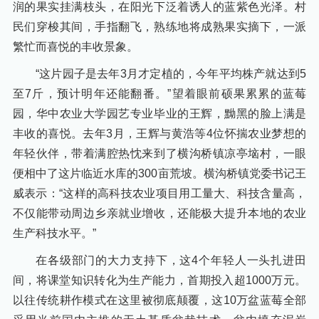
润的果实挂满枝头，在阳光下泛着诱人的蓝紫色光泽。村
民们穿梭其间，手指翻飞，熟练地将成熟果实摘下，一派
繁忙而喜悦的丰收景象。
“这片园子是去年3月才定植的，今年平均株产就达到5
至7斤，预计明年还能翻番。”望着眼前硕果累累的蓝莓
园，华中农业大学园艺专业毕业的王辉，黝黑的脸上满是
丰收的喜悦。去年3月，王辉与黄浩等4位怀揣农业梦想的
年轻伙伴，带着满腔热忱来到了横沟桥镇凉亭垴村，一眼
便相中了这片临近水库的300亩荒坡。横沟桥镇党委书记王
威表示：“这样的高科技农业项目用工量大、科技含量高，
不仅能带动周边乡亲就业增收，还能极大提升本地的农业
生产科技水平。”
在各级部门的大力支持下，这4个年轻人一头扎进田
间，将课堂知识转化为生产能力，首期投入超1000万元。
以往传统耕作模式在这里被彻底颠覆，这10万盆蓝莓全部