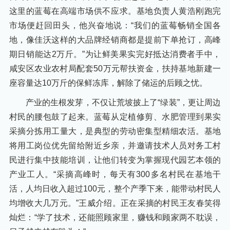
这里的蓝莓在高端市场供不应求。基地负责人黄浩刚跑完
市场便赶回田头，他兴奋地说：“我们的蓝莓畅销全国各
地，像佳沃这样的大品牌经销商都是提前下单抢订，高峰
期日销能达2万斤。”为让鲜美果实完好抵达消费者手中，
咸安区农业农村局配套50万元帮扶资金，扶持基地新建一
座容量达10万斤的保鲜冻库，解除了储运的后顾之忧。
产业的生根发芽，不仅让荒坡披上了“绿装”，更让周边
村民的腰包鼓了起来。蓝莓从定植修剪、水肥管理到果实
采摘分拣用工量大，是典型的劳动密集型精细农活。基地
将用工岗位优先留给附近乡亲，并邀请技术人员对务工村
民进行集中技能培训，让他们转变为掌握现代园艺本领的
产业工人。“采摘高峰时，每天有300多名村民在基地干
活，人均日收入超过100元，整个产季下来，能带动村民人
均增收大几万元。”王威介绍。正在采摘的村民王友春笑得
灿烂：“学了技术，还能照顾家里，赚钱和顾家两不耽误，