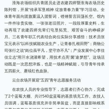
淮海农场组织共青团员走进农建四师暨淮海农场历史
陈列馆，开展“传承军垦精神 绽放青春力量”学习活动。全
体青年面向团旗重温入团誓词，铿锵誓言回荡长空。馆内
一件件珍贵实物、一张张老旧照片、一段段厚重史料，生
动再现了农建四师先辈们屯垦拓荒、艰苦奋斗的峥嵘岁
月。三名青年职工代表结合岗位实际分享感悟：技术员张
宝元表示“以科技赋能农业生产，让青春扎根田野”；商物公
司张行之说“岗位虽平凡，坚守亦不凡”；产业发展中心李佳
佳立志“用汗水浇灌希望，用技术点亮‘菌’途梦想”。这场活
动既是一次思想淬炼，也是一场精神赋能，引导青年传承
五四薪火、赓续红色血脉。
云台农场开展迎“五四”青年志愿服务活动
在农技人员的专业指导下，志愿者们齐心协力，完成
了2个蓝莓大棚、共计540盆蓝莓的基质填充工作。农技人
员强调，蓝莓基质填充并非简单装盆，而是直接影响根系