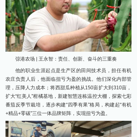
弶港农场 | 王永智：责任、创新、奋斗的三重奏
他的职业生涯起点是生产区的田间技术员，担任有机
农庄负责人后，他面临扭亏为盈的挑战。他们深化内部管
理，压降人力成本；将西甜瓜种植从150亩扩大到310亩，
扩大“红美人”柑橘基地，新建智慧连栋温控大棚，探索七彩
番茄反季节栽培，逐步构建“四季有果”格局，构建起“有机
+精品+零碳”三位一体品牌矩阵，实现扭亏为盈。