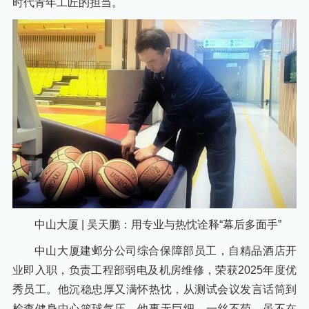
时代青年工匠的担当。
中山大厦 | 吴天鹏：用专业与热忱诠释“幕后多面手”
中山大厦建邺分公司综合保障部员工，自精品酒店开
业即入职，负责工程部弱电及机房维修，荣获2025年度优
秀员工。他沉稳忠厚又满怀热忱，从测试会议发言话筒到
检查健身中心篮球气压，他事无巨细、一丝不苟。虽不在