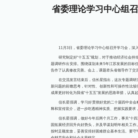
省委理论学习中心组召
11月3日，省委理论学习中心组召开学习会，深
研究制定好“十五五”规划，对于推动经济社会持
题调研作出安排。围绕谋划未来5年江苏发展的目标
告作了认真修改完善。会上，课题牵头省领导作了交
在交流发言结束后，信长星指出，这次专题调研
新问题的前瞻思考，针对性、创新性和可操作性比较
成果更好转化为我省“十五五”发展的思路举措，认真
信长星强调，学习好贯彻好党的二十届四中全会
释和宣传宣介，进一步吃透精神实质、把握实践要求
信长星强调，做好今年后两个月工作，事关“十四
固拓展经济回升向好势头，并及早谋划明年相关工作
按时足额发放，妥善安排好困难群众基本生活。要守
命财产安全和社会大局稳定。