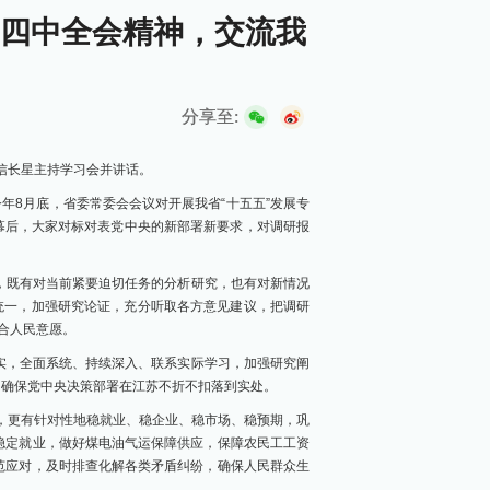
四中全会精神，交流我
分享至:
记信长星主持学习会并讲话。
年8月底，省委常委会会议对开展我省“十五五”发展专
幕后，大家对标对表党中央的新部署新要求，对调研报
，既有对当前紧要迫切任务的分析研究，也有对新情况
统一，加强研究论证，充分听取各方意见建议，把调研
合人民意愿。
实，全面系统、持续深入、联系实际学习，加强研究阐
，确保党中央决策部署在江苏不折不扣落到实处。
析，更有针对性地稳就业、稳企业、稳市场、稳预期，巩
稳定就业，做好煤电油气运保障供应，保障农民工工资
范应对，及时排查化解各类矛盾纠纷，确保人民群众生