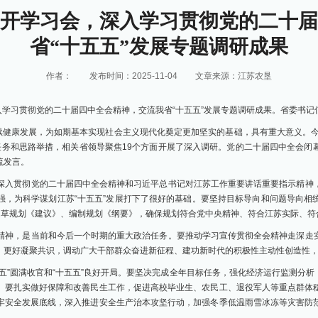
开学习会，深入学习贯彻党的二十届
省“十五五”发展专题调研成果
作者：
发布时间：2025-11-04
文章来源：江苏农垦
入学习贯彻党的二十届四中全会精神，交流我省“十五五”发展专题调研成果。省委书
续健康发展，为如期基本实现社会主义现代化奠定更加坚实的基础，具有重大意义。今
任务和思路举措，相关省领导聚焦19个方面开展了深入调研。党的二十届四中全会闭
流发言。
深入贯彻党的二十届四中全会精神和习近平总书记对江苏工作重要讲话重要指示精神
强，为科学谋划江苏“十五五”发展打下了很好的基础。要坚持目标导向和问题导向相
起草规划《建议》、编制规划《纲要》，确保规划符合党中央精神、符合江苏实际、符
精神，是当前和今后一个时期的重大政治任务。要推动学习宣传贯彻全会精神走深走
，更好凝聚共识，调动广大干部群众奋进新征程、建功新时代的积极性主动性创造性
五”圆满收官和“十五五”良好开局。要坚决完成全年目标任务，强化经济运行监测分
。要扎实做好保障和改善民生工作，促进高校毕业生、农民工、退役军人等重点群体
牢安全发展底线，深入推进安全生产治本攻坚行动，加强冬季低温雨雪冰冻等灾害防