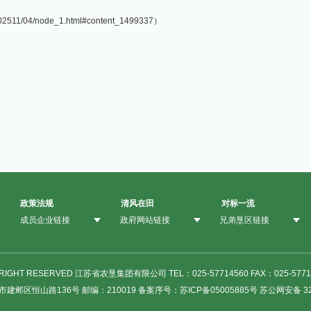
02511/04/node_1.html#content_1499337）
政策法规
清风在田
对标一流
成员企业链接
政府网站链接
兄弟垦区链接
 RIGHT RESERVED 江苏省农垦集团有限公司 TEL：025-57714560 FAX：025-5771
邺区恒山路136号 邮编：210019 备案序号：苏ICP备05005885号 苏公网安备 3201