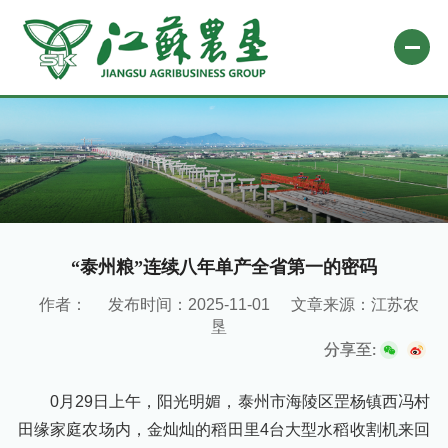
网站首页
关于农垦
新闻中心
专题栏目
“泰州粮”连续八年单产全省第一的密码
自办媒体
作者：
发布时间：2025-11-01
文章来源：江苏农
垦
业务平台
分享至:
社会责任
0月29日上午，阳光明媚，泰州市海陵区罡杨镇西冯村
微信公众号
田缘家庭农场内，金灿灿的稻田里4台大型水稻收割机来回