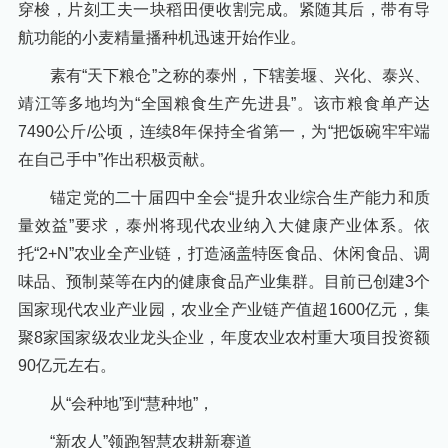
穿梭，片刻工夫一块稻田便收割完成。紧随其后，带有导
航功能的小麦精量播种机迅速开始作业。
素有“天下粮仓”之称的泰州，下辖姜堰、兴化、泰兴、
靖江等多地均为“全国粮食生产先进县”。该市粮食单产达
7490公斤/公顷，连续8年保持全省第一，为“把饭碗牢牢端
在自己手中”作出积极贡献。
锚定党的二十届四中全会“提升农业综合生产能力和质
量效益”要求，泰州将现代农业纳入大健康产业体系。依
托“2+N”农业全产业链，打造涵盖特医食品、休闲食品、调
味品、预制菜等在内的健康食品产业集群。目前已创建3个
国家现代农业产业园，农业全产业链产值超1600亿元，集
聚8家国家级农业龙头企业，年度农业农村重大项目投资额
90亿元左右。
从“会种地”到“慧种地”，
“新农人”领跑智慧农耕新赛道