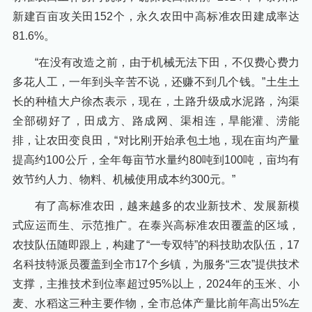
新建百亩攻关田152个，永久农田中高标准农田建成率达
81.6%。
“在没有改造之前，由于机械无法下田，不仅费心费力
多花人工，一年到头辛苦不说，还赚不到几个钱。”土生土
长的种植大户徐杰表示，现在，土路升级成水泥路，沟渠
全部砌好了，田成方、路成网、渠相连，旱能灌、涝能
排，让农田变良田，“对比刚开始承包土地，现在亩均产量
提高约100公斤，全年每亩节水量约80吨到100吨，亩均有
效节约人力、物料、机械使用成本约300元。”
有了高标准农田，越来越多的农业新技术、发展新模
式应运而生、示范推广。在泰兴高标准农田覆盖的区域，
农技队伍随即跟上，构建了“一专双特”的科技助农队伍，17
名科技特派员覆盖到全市17个乡镇，为服务“三农”提供技术
支撑，主推技术到位率超过95%以上，2024年的玉米、小
麦、水稻这三种主要作物，全市总体产量比前年高出5%左