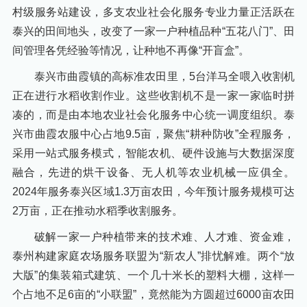
村级服务站建设，多支农业社会化服务专业力量正活跃在
泰兴的田间地头，改变了一家一户种植品种“五花八门”、田
间管理各凭经验等情况，让种地不再像“开盲盒”。
泰兴市曲霞镇的高标准农田里，5台洋马全喂入收割机
正在进行水稻收割作业。这些收割机不是一家一家临时拼
凑的，而是由本地农业社会化服务中心统一调度组织。泰
兴市曲霞农服中心占地9.5亩，聚焦“耕种防收”全程服务，
采用一站式服务模式，智能农机、硬件设施与大数据深度
融合，先进的烘干设备、无人机等农业机械一应俱全。
2024年服务泰兴区域1.3万亩农田，今年预计服务规模可达
2万亩，正在推动水稻季收割服务。
破解一家一户种植带来的技术难、人才难、资金难，
泰州构建家庭农场服务联盟为“新农人”排忧解难。两个“放
大版”的集装箱式建筑、一个几十米长的塑料大棚，这样一
个占地不足6亩的“小联盟”，竟然能为方圆超过6000亩农田