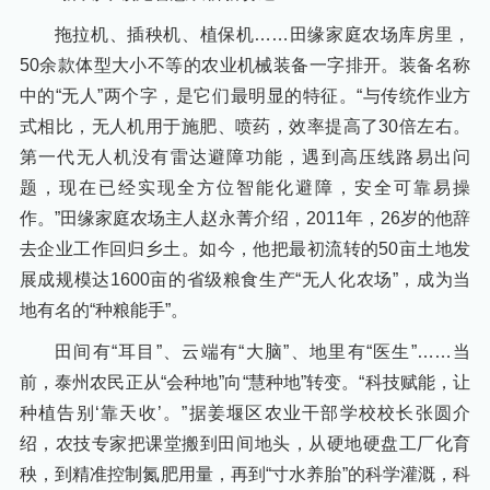
拖拉机、插秧机、植保机……田缘家庭农场库房里，
50余款体型大小不等的农业机械装备一字排开。装备名称
中的“无人”两个字，是它们最明显的特征。“与传统作业方
式相比，无人机用于施肥、喷药，效率提高了30倍左右。
第一代无人机没有雷达避障功能，遇到高压线路易出问
题，现在已经实现全方位智能化避障，安全可靠易操
作。”田缘家庭农场主人赵永菁介绍，2011年，26岁的他辞
去企业工作回归乡土。如今，他把最初流转的50亩土地发
展成规模达1600亩的省级粮食生产“无人化农场”，成为当
地有名的“种粮能手”。
田间有“耳目”、云端有“大脑”、地里有“医生”……当
前，泰州农民正从“会种地”向“慧种地”转变。“科技赋能，让
种植告别‘靠天收’。”据姜堰区农业干部学校校长张圆介
绍，农技专家把课堂搬到田间地头，从硬地硬盘工厂化育
秧，到精准控制氮肥用量，再到“寸水养胎”的科学灌溉，科