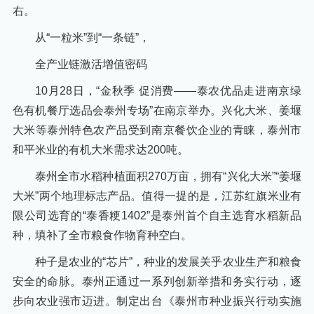
右。
从“一粒米”到“一条链”，
全产业链激活增值密码
10月28日，“金秋季 促消费——泰农优品走进南京绿
色有机餐厅选品会泰州专场”在南京举办。兴化大米、姜堰
大米等泰州特色农产品受到南京餐饮企业的青睐，泰州市
和平米业的有机大米需求达200吨。
泰州全市水稻种植面积270万亩，拥有“兴化大米”“姜堰
大米”两个地理标志产品。值得一提的是，江苏红旗米业有
限公司选育的“泰香粳1402”是泰州首个自主选育水稻新品
种，填补了全市粮食作物育种空白。
种子是农业的“芯片”，种业的发展关乎农业生产和粮食
安全的命脉。泰州正通过一系列创新举措和务实行动，逐
步向农业强市迈进。制定出台《泰州市种业振兴行动实施