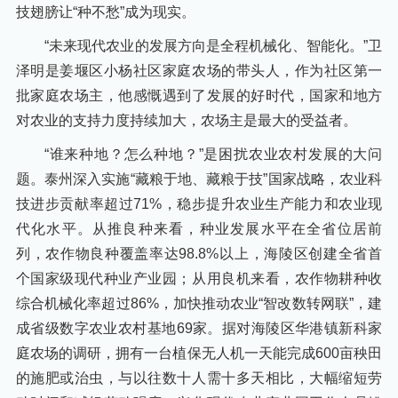
技翅膀让“种不愁”成为现实。
“未来现代农业的发展方向是全程机械化、智能化。”卫
泽明是姜堰区小杨社区家庭农场的带头人，作为社区第一
批家庭农场主，他感慨遇到了发展的好时代，国家和地方
对农业的支持力度持续加大，农场主是最大的受益者。
“谁来种地？怎么种地？”是困扰农业农村发展的大问
题。泰州深入实施“藏粮于地、藏粮于技”国家战略，农业科
技进步贡献率超过71%，稳步提升农业生产能力和农业现
代化水平。从推良种来看，种业发展水平在全省位居前
列，农作物良种覆盖率达98.8%以上，海陵区创建全省首
个国家级现代种业产业园；从用良机来看，农作物耕种收
综合机械化率超过86%，加快推动农业“智改数转网联”，建
成省级数字农业农村基地69家。据对海陵区华港镇新科家
庭农场的调研，拥有一台植保无人机一天能完成600亩秧田
的施肥或治虫，与以往数十人需十多天相比，大幅缩短劳