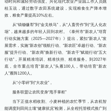
动时间和减轻劳动强度。兴化现代农业产业园工作人员姚
桂玉说，通过数字农田系统建设，实现粮食生产降本增
效，粮食产量提高10%左右。
从“镐锄镰犁”到“金戈铁马”，从“人畜劳作”到“无人化农
场”，越来越多的年轻人回到农村。《泰州市“新农人”培育
行动实施方案（2025—2027年）》提出，紧扣“新农人”发
展需求，实施“新农创”领航行动、“新农匠”卓越行动、“新农
服”提升行动、“新农商”焕新行动、“新农干”赋能行动“五大
行动”，开展精准培训、精准扶持、精准服务。到2027年
底，全市重点培育“新农人”头雁100人，带动培育“新农
人”雁阵1200人。
从“小零碎”到“大农业”，
服务联盟让农民变身“甩手掌柜”
当下正值水稻收割、小麦种植的农忙季节，从农机智
能调度到田间土壤“健康状况”检测，从全程托管模式推广到