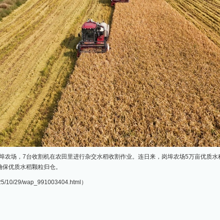
岗埠农场，7台收割机在农田里进行杂交水稻收割作业。连日来，岗埠农场5万亩优质
确保优质水稻颗粒归仓。
5/10/29/wap_991003404.html）