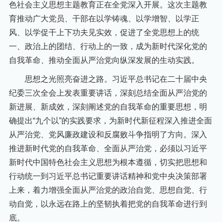
色社会主义思想主题教育正在全党深入开展。这次主题教
育推动广大党员、干部在以学铸魂、以学增智、以学正
风、以学促干上下功夫见实效，促进了全党思想上的统
一、政治上的团结、行动上的一致，成为新时代深化党的
自我革命、推动全面从严治党向纵深发展的生动实践。
思想之光照亮奋进之路。习近平总书记在二十届中央
纪委三次全会上发表重要讲话，深刻总结全面从严治党的
新进展、新成效，深刻阐述党的自我革命的重要思想，明
确提出“九个以”的实践要求，为新时代新征程深入推进全面
从严治党、党风廉政建设和反腐败斗争指明了方向。深入
推进新时代党的自我革命、全面从严治党，必须以习近平
新时代中国特色社会主义思想为根本遵循，切实把思想和
行动统一到习近平总书记重要讲话精神和党中央决策部署
上来，着力增强全面从严治党的政治自觉、思想自觉、行
动自觉，以永远在路上的坚韧执着把党的自我革命进行到
底。