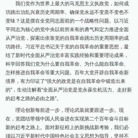
我们党作为世界上最大的马克思主义执政党，如何成
功跳出治乱兴衰历史周期率、确保党永远不变质不变色不
变味？这是摆在全党同志面前的一个战略性问题。以习近
平同志为核心的党中央以前所未有的勇气和定力推进全面
从严治党，探索出依靠党的自我革命跳出历史周期率的成
功路径。习近平总书记关于党的自我革命的重要思想，凝
结了新时代全面从严治党丰富实践经验和重要理论成果，
科学回答我们党为什么要自我革命、为什么能自我革命、
怎样推进自我革命等重大问题。百年大党开辟自我革命新
境界，有力印证了“强大的政党是在自我革命中锻造出来
的”，生动注解着“全面从严治党是党永葆生机活力、走好新
的赶考之路的必由之路”。
理论创新每前进一步，理论武装就要跟进一步。现
在，党团结带领中国人民奋进在实现第二个百年奋斗目标
新的赶考之路上。面对新征程上的新挑战新考验，我们必
须以习近平新时代中国特色社会主义思想为指导，坚持不