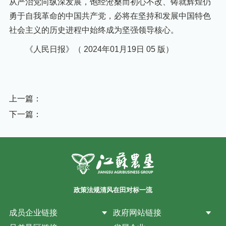
从严治党向纵深发展，饱经沧桑而初心不改、铸就辉煌仍
勇于自我革命的中国共产党，必将在坚持和发展中国特色
社会主义的历史进程中始终成为坚强领导核心。
《人民日报》（ 2024年01月19日 05 版）
上一篇：
下一篇：
政策法规
清风在田
对标一流
成员企业链接
政府网站链接